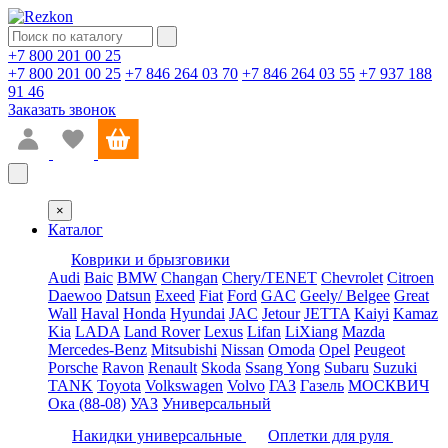
+7 800 201 00 25
+7 800 201 00 25
+7 846 264 03 70
+7 846 264 03 55
+7 937 188
91 46
Заказать звонок
×
Каталог
Коврики и брызговики
Audi
Baic
BMW
Changan
Chery/TENET
Chevrolet
Citroen
Daewoo
Datsun
Exeed
Fiat
Ford
GAC
Geely/ Belgee
Great
Wall
Haval
Honda
Hyundai
JAC
Jetour
JETTA
Kaiyi
Kamaz
Kia
LADA
Land Rover
Lexus
Lifan
LiXiang
Mazda
Mercedes-Benz
Mitsubishi
Nissan
Omoda
Opel
Peugeot
Porsche
Ravon
Renault
Skoda
Ssang Yong
Subaru
Suzuki
TANK
Toyota
Volkswagen
Volvo
ГАЗ
Газель
МОСКВИЧ
Ока (88-08)
УАЗ
Универсальный
Накидки универсальные
Оплетки для руля