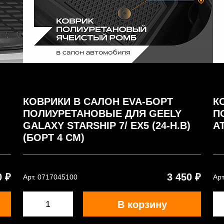
КОВРИКИ В САЛОН EVA-БОРТ
К
ПОЛИУРЕТАНОВЫЕ ДЛЯ GEELY
П
)
GALAXY STARSHIP 7/ EX5 (24-Н.В)
AT
(БОРТ 4 СМ)
0 ₽
3 450 ₽
Арт. 0717045100
Арт
В корзину