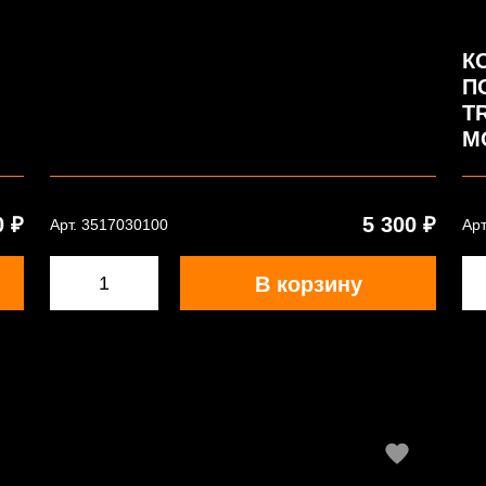
К
П
T
M
0 ₽
5 300 ₽
Арт. 3517030100
Арт
В корзину