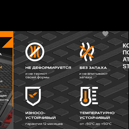
К
П
AT
S