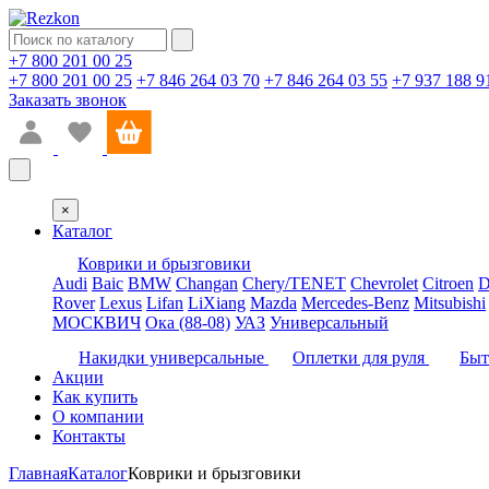
+7 800 201 00 25
+7 800 201 00 25
+7 846 264 03 70
+7 846 264 03 55
+7 937 188 9
Заказать звонок
×
Каталог
Коврики и брызговики
Audi
Baic
BMW
Changan
Chery/TENET
Chevrolet
Citroen
D
Rover
Lexus
Lifan
LiXiang
Mazda
Mercedes-Benz
Mitsubishi
МОСКВИЧ
Ока (88-08)
УАЗ
Универсальный
Накидки универсальные
Оплетки для руля
Быт
Акции
Как купить
О компании
Контакты
Главная
Каталог
Коврики и брызговики