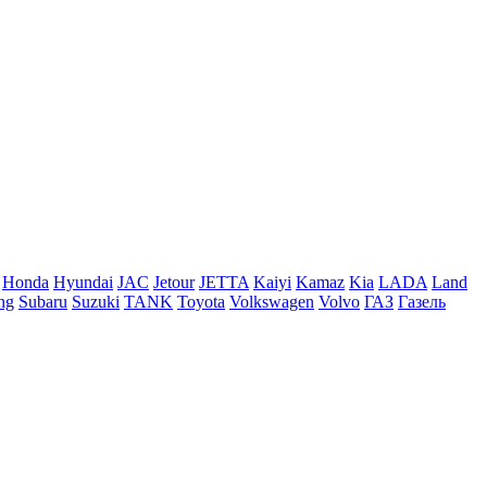
Honda
Hyundai
JAC
Jetour
JETTA
Kaiyi
Kamaz
Kia
LADA
Land
ng
Subaru
Suzuki
TANK
Toyota
Volkswagen
Volvo
ГАЗ
Газель