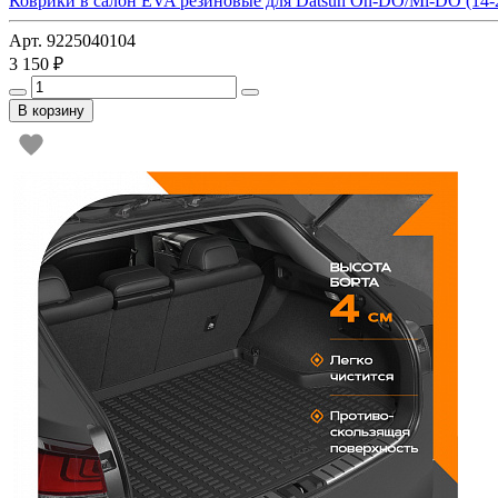
Коврики в салон EVA резиновые для Datsun On-DO/Mi-DO (14-
Арт. 9225040104
3 150 ₽
В корзину