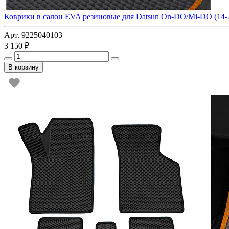
Коврики в салон EVA резиновые для Datsun On-DO/Mi-DO (14-
Арт. 9225040103
3 150 ₽
В корзину