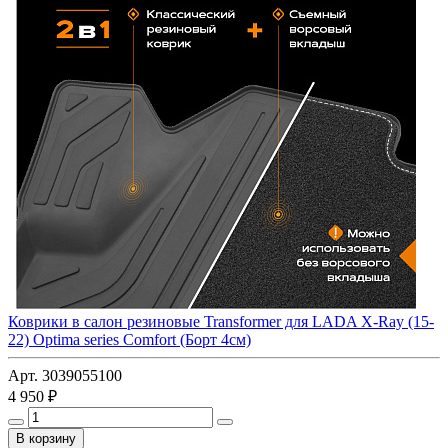
Коврики в салон резиновые Transformer для LADA X-Ray (15-
22) Optima series Comfort (Борт 4см)
Арт. 3039055100
4 950 ₽
В корзину