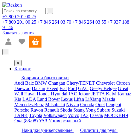
+7 800 201 00 25
+7 800 201 00 25
+7 846 264 03 70
+7 846 264 03 55
+7 937 188
91 46
Заказать звонок
×
Каталог
Коврики и брызговики
Audi
Baic
BMW
Changan
Chery/TENET
Chevrolet
Citroen
Daewoo
Datsun
Exeed
Fiat
Ford
GAC
Geely/ Belgee
Great
Wall
Haval
Honda
Hyundai
JAC
Jetour
JETTA
Kaiyi
Kamaz
Kia
LADA
Land Rover
Lexus
Lifan
LiXiang
Mazda
Mercedes-Benz
Mitsubishi
Nissan
Omoda
Opel
Peugeot
Porsche
Ravon
Renault
Skoda
Ssang Yong
Subaru
Suzuki
TANK
Toyota
Volkswagen
Volvo
ГАЗ
Газель
МОСКВИЧ
Ока (88-08)
УАЗ
Универсальный
Накидки универсальные
Оплетки для руля