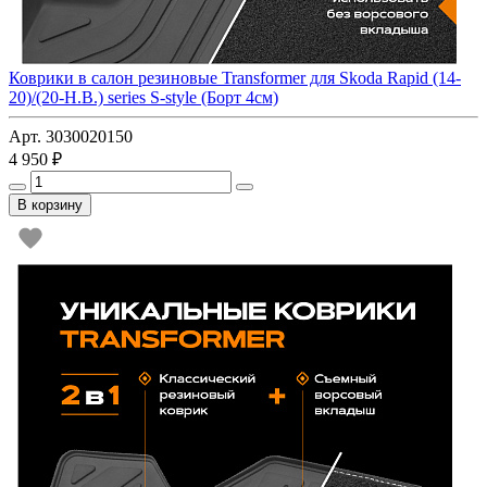
Коврики в салон резиновые Transformer для Skoda Rapid (14-
20)/(20-Н.В.) series S-style (Борт 4см)
Арт. 3030020150
4 950 ₽
В корзину