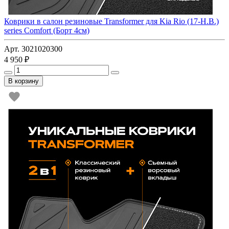
Коврики в салон резиновые Transformer для Kia Rio (17-Н.В.)
series Comfort (Борт 4см)
Арт. 3021020300
4 950 ₽
В корзину