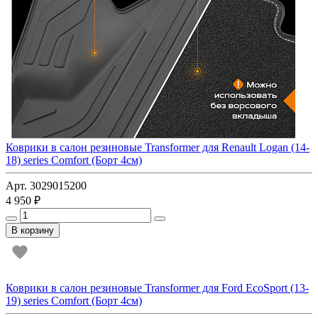
Коврики в салон резиновые Transformer для Renault Logan (14-
18) series Comfort (Борт 4см)
Арт. 3029015200
4 950 ₽
В корзину
Коврики в салон резиновые Transformer для Ford EcoSport (13-
19) series Comfort (Борт 4см)