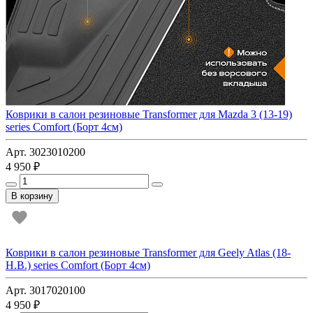
Коврики в салон резиновые Transformer для Mazda 3 (13-19)
series Comfort (Борт 4см)
Арт. 3023010200
4 950 ₽
В корзину
Коврики в салон резиновые Transformer для Geely Atlas (18-
Н.В.) series Comfort (Борт 4см)
Арт. 3017020100
4 950 ₽