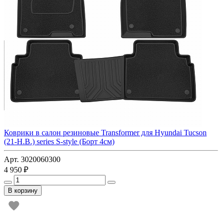
Коврики в салон резиновые Transformer для Hyundai Tucson
(21-Н.В.) series S-style (Борт 4см)
Арт. 3020060300
4 950 ₽
В корзину