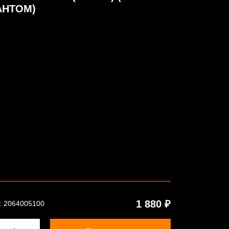
АНТОМ)
1 880 ₽
. 2064005100