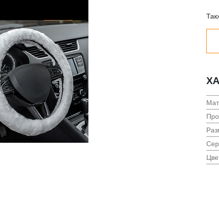
Так
ХА
Мат
Про
Раз
Сер
Цве