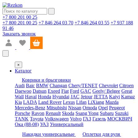
+7 800 201 00 25
+7 800 201 00 25
+7 846 264 03 70
+7 846 264 03 55
+7 937 188
91 46
Заказать звонок
×
Каталог
Коврики и брызговики
Audi
Baic
BMW
Changan
Chery/TENET
Chevrolet
Citroen
Daewoo
Datsun
Exeed
Fiat
Ford
GAC
Geely/ Belgee
Great
Wall
Haval
Honda
Hyundai
JAC
Jetour
JETTA
Kaiyi
Kamaz
Kia
LADA
Land Rover
Lexus
Lifan
LiXiang
Mazda
Mercedes-Benz
Mitsubishi
Nissan
Omoda
Opel
Peugeot
Porsche
Ravon
Renault
Skoda
Ssang Yong
Subaru
Suzuki
TANK
Toyota
Volkswagen
Volvo
ГАЗ
Газель
МОСКВИЧ
Ока (88-08)
УАЗ
Универсальный
Накидки универсальные
Оплетки для руля