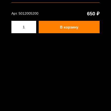
650 ₽
Арт. 5012005200
В корзину
© ООО "АВВК" - www.rezkon.ru - 2023
г. Самара, ул.Товарная 24а, офис 9
+7 800 201 00 25
rezkon@inbox.ru