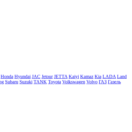
Honda
Hyundai
JAC
Jetour
JETTA
Kaiyi
Kamaz
Kia
LADA
Land
ng
Subaru
Suzuki
TANK
Toyota
Volkswagen
Volvo
ГАЗ
Газель