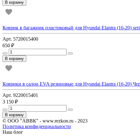
В корзину
Коврик в багажник пластиковый для Hyundai Elantra (16-20) seri
Арт. 5720015400
650 ₽
В корзину
Коврики в салон EVA резиновые для Hyundai Elantra (16-20) Че
Арт. 9220015401
3 150 ₽
В корзину
© ООО "АВВК" - www.rezkon.ru - 2023
Политика конфиденциальности
Наш блог