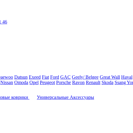
1 46
aewoo
Datsun
Exeed
Fiat
Ford
GAC
Geely/ Belgee
Great Wall
Haval
Nissan
Omoda
Opel
Peugeot
Porsche
Ravon
Renault
Skoda
Ssang Yo
овые коврики
Универсальные Аксессуары