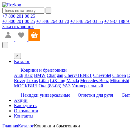
+7 800 201 00 25
+7 800 201 00 25
+7 846 264 03 70
+7 846 264 03 55
+7 937 188 9
Заказать звонок
×
Каталог
Коврики и брызговики
Audi
Baic
BMW
Changan
Chery/TENET
Chevrolet
Citroen
D
Rover
Lexus
Lifan
LiXiang
Mazda
Mercedes-Benz
Mitsubishi
МОСКВИЧ
Ока (88-08)
УАЗ
Универсальный
Накидки универсальные
Оплетки для руля
Быт
Акции
Как купить
О компании
Контакты
Главная
Каталог
Коврики и брызговики