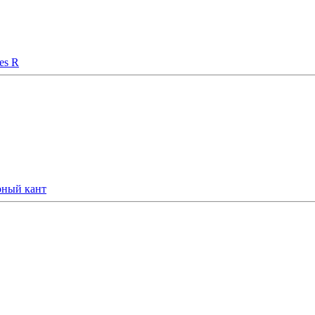
es R
рный кант