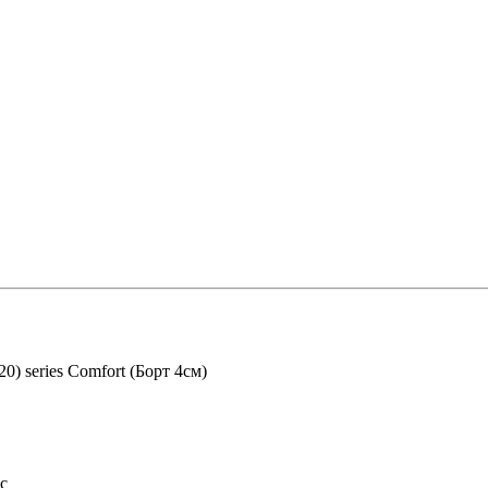
0) series Comfort (Борт 4см)
с