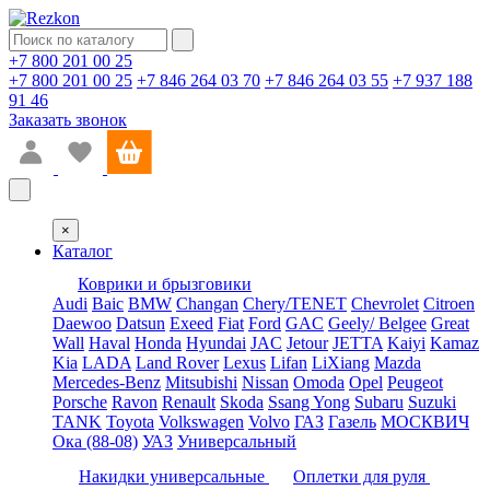
+7 800 201 00 25
+7 800 201 00 25
+7 846 264 03 70
+7 846 264 03 55
+7 937 188
91 46
Заказать звонок
×
Каталог
Коврики и брызговики
Audi
Baic
BMW
Changan
Chery/TENET
Chevrolet
Citroen
Daewoo
Datsun
Exeed
Fiat
Ford
GAC
Geely/ Belgee
Great
Wall
Haval
Honda
Hyundai
JAC
Jetour
JETTA
Kaiyi
Kamaz
Kia
LADA
Land Rover
Lexus
Lifan
LiXiang
Mazda
Mercedes-Benz
Mitsubishi
Nissan
Omoda
Opel
Peugeot
Porsche
Ravon
Renault
Skoda
Ssang Yong
Subaru
Suzuki
TANK
Toyota
Volkswagen
Volvo
ГАЗ
Газель
МОСКВИЧ
Ока (88-08)
УАЗ
Универсальный
Накидки универсальные
Оплетки для руля