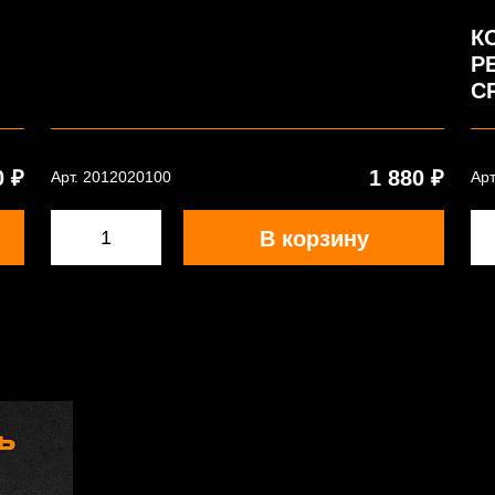
К
Р
C
0 ₽
1 880 ₽
Арт. 2012020100
Арт
В корзину