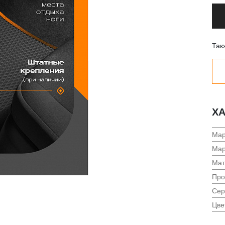
Так
ХА
Мар
Мар
Мат
Про
Сер
Цве