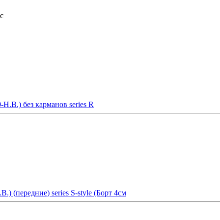
с
Н.В.) без карманов series R
) (передние) series S-style (Борт 4см