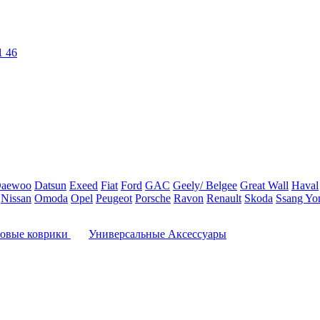
1 46
aewoo
Datsun
Exeed
Fiat
Ford
GAC
Geely/ Belgee
Great Wall
Haval
Nissan
Omoda
Opel
Peugeot
Porsche
Ravon
Renault
Skoda
Ssang Yo
овые коврики
Универсальные Аксессуары