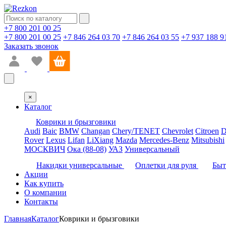
+7 800 201 00 25
+7 800 201 00 25
+7 846 264 03 70
+7 846 264 03 55
+7 937 188 9
Заказать звонок
×
Каталог
Коврики и брызговики
Audi
Baic
BMW
Changan
Chery/TENET
Chevrolet
Citroen
D
Rover
Lexus
Lifan
LiXiang
Mazda
Mercedes-Benz
Mitsubishi
МОСКВИЧ
Ока (88-08)
УАЗ
Универсальный
Накидки универсальные
Оплетки для руля
Быт
Акции
Как купить
О компании
Контакты
Главная
Каталог
Коврики и брызговики