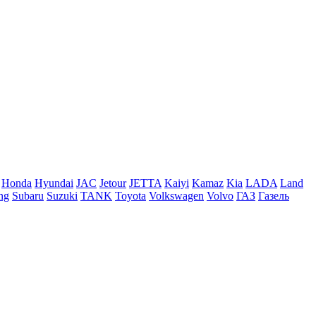
Honda
Hyundai
JAC
Jetour
JETTA
Kaiyi
Kamaz
Kia
LADA
Land
ng
Subaru
Suzuki
TANK
Toyota
Volkswagen
Volvo
ГАЗ
Газель