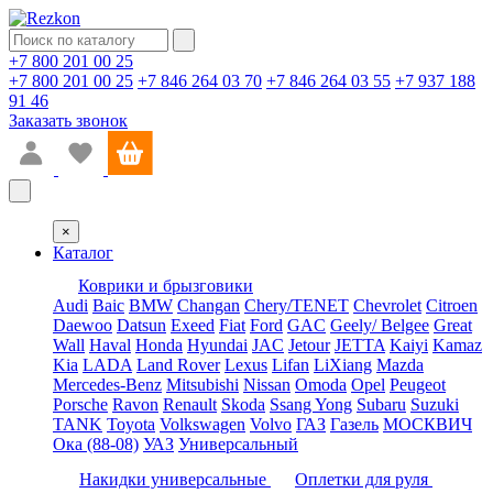
+7 800 201 00 25
+7 800 201 00 25
+7 846 264 03 70
+7 846 264 03 55
+7 937 188
91 46
Заказать звонок
×
Каталог
Коврики и брызговики
Audi
Baic
BMW
Changan
Chery/TENET
Chevrolet
Citroen
Daewoo
Datsun
Exeed
Fiat
Ford
GAC
Geely/ Belgee
Great
Wall
Haval
Honda
Hyundai
JAC
Jetour
JETTA
Kaiyi
Kamaz
Kia
LADA
Land Rover
Lexus
Lifan
LiXiang
Mazda
Mercedes-Benz
Mitsubishi
Nissan
Omoda
Opel
Peugeot
Porsche
Ravon
Renault
Skoda
Ssang Yong
Subaru
Suzuki
TANK
Toyota
Volkswagen
Volvo
ГАЗ
Газель
МОСКВИЧ
Ока (88-08)
УАЗ
Универсальный
Накидки универсальные
Оплетки для руля