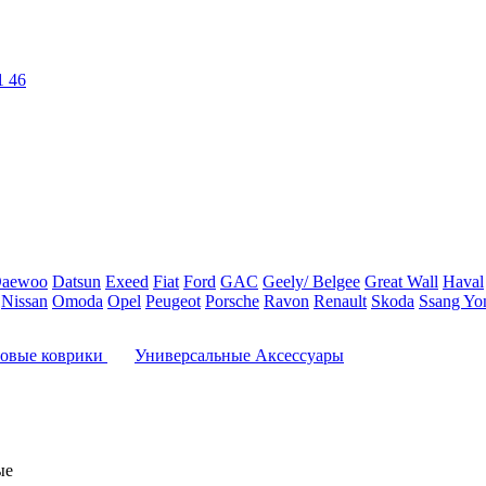
1 46
aewoo
Datsun
Exeed
Fiat
Ford
GAC
Geely/ Belgee
Great Wall
Haval
Nissan
Omoda
Opel
Peugeot
Porsche
Ravon
Renault
Skoda
Ssang Yo
овые коврики
Универсальные Аксессуары
ые