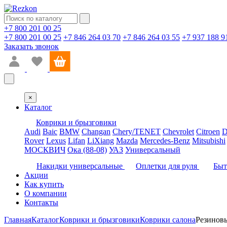
+7 800 201 00 25
+7 800 201 00 25
+7 846 264 03 70
+7 846 264 03 55
+7 937 188 9
Заказать звонок
×
Каталог
Коврики и брызговики
Audi
Baic
BMW
Changan
Chery/TENET
Chevrolet
Citroen
D
Rover
Lexus
Lifan
LiXiang
Mazda
Mercedes-Benz
Mitsubishi
МОСКВИЧ
Ока (88-08)
УАЗ
Универсальный
Накидки универсальные
Оплетки для руля
Быт
Акции
Как купить
О компании
Контакты
Главная
Каталог
Коврики и брызговики
Коврики салона
Резинов