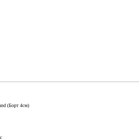
and (Борт 4см)
с