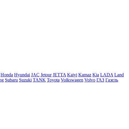
Honda
Hyundai
JAC
Jetour
JETTA
Kaiyi
Kamaz
Kia
LADA
Land
ng
Subaru
Suzuki
TANK
Toyota
Volkswagen
Volvo
ГАЗ
Газель