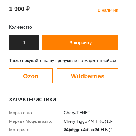
1 900 ₽
В наличии
Количество
В корзину
Также покупайте нашу продукцию на маркет-плейсах
Ozon
Wildberries
ХАРАКТЕРИСТИКИ:
Марка авто:
Chery/TENET
Марка / Модель авто:
Chery Tiggo 4/4 PRO(19-
Материал:
24)/Tiggo 4 FL (24-Н.В.)/
полиуретановый