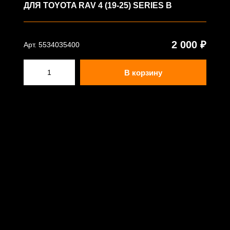
ДЛЯ TOYOTA RAV 4 (19-25) SERIES B
2 000 ₽
Арт. 5534035400
В корзину
© ООО "АВВК" - www.rezkon.ru - 2023
г. Самара, ул.Товарная 24а, офис 9