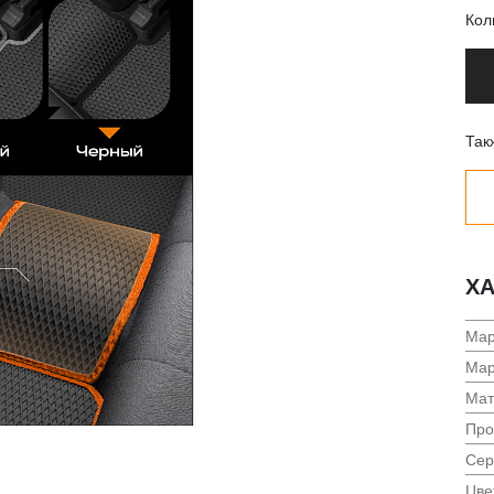
Кол
Так
ХА
Мар
Мар
Мат
Про
Сер
Цве