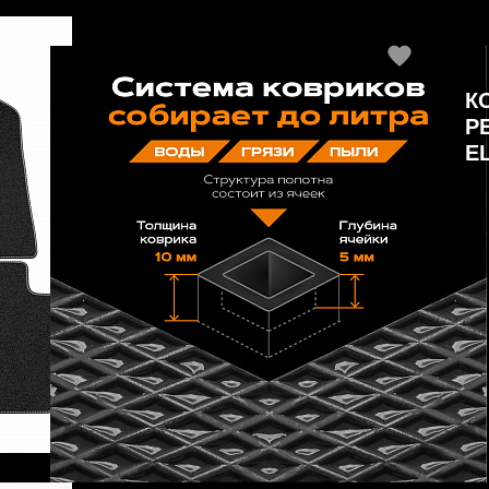
К
Р
E