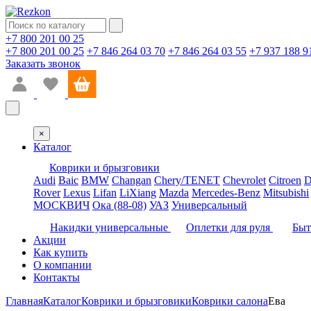
+7 800 201 00 25
+7 800 201 00 25
+7 846 264 03 70
+7 846 264 03 55
+7 937 188 9
Заказать звонок
×
Каталог
Коврики и брызговики
Audi
Baic
BMW
Changan
Chery/TENET
Chevrolet
Citroen
D
Rover
Lexus
Lifan
LiXiang
Mazda
Mercedes-Benz
Mitsubishi
МОСКВИЧ
Ока (88-08)
УАЗ
Универсальный
Накидки универсальные
Оплетки для руля
Быт
Акции
Как купить
О компании
Контакты
Главная
Каталог
Коврики и брызговики
Коврики салона
Ева