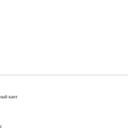
рный кант
с