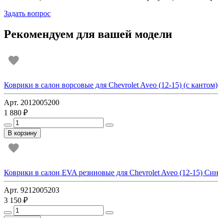
Задать вопрос
Рекомендуем для вашей модели
Коврики в салон ворсовые для Chevrolet Aveo (12-15) (с кантом)
Арт. 2012005200
1 880 ₽
В корзину
Коврики в салон EVA резиновые для Chevrolet Aveo (12-15) Си
Арт. 9212005203
3 150 ₽