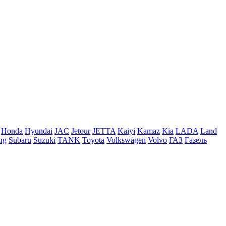
Honda
Hyundai
JAC
Jetour
JETTA
Kaiyi
Kamaz
Kia
LADA
Land
ng
Subaru
Suzuki
TANK
Toyota
Volkswagen
Volvo
ГАЗ
Газель