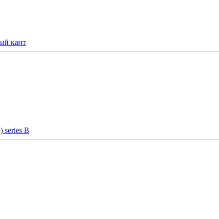
рый кант
 series B