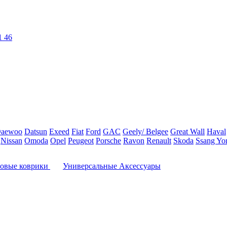
1 46
aewoo
Datsun
Exeed
Fiat
Ford
GAC
Geely/ Belgee
Great Wall
Haval
Nissan
Omoda
Opel
Peugeot
Porsche
Ravon
Renault
Skoda
Ssang Yo
овые коврики
Универсальные Аксессуары