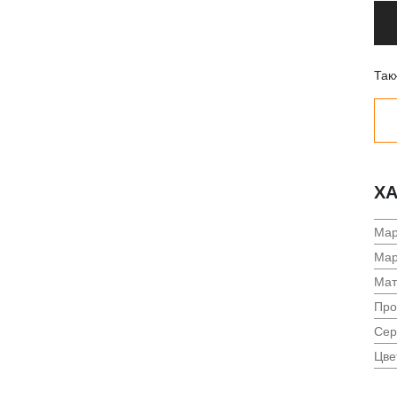
Так
ХА
Мар
Мар
Мат
Про
Сер
Цве