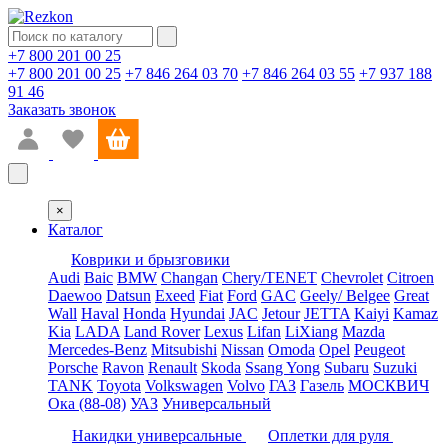
+7 800 201 00 25
+7 800 201 00 25
+7 846 264 03 70
+7 846 264 03 55
+7 937 188
91 46
Заказать звонок
×
Каталог
Коврики и брызговики
Audi
Baic
BMW
Changan
Chery/TENET
Chevrolet
Citroen
Daewoo
Datsun
Exeed
Fiat
Ford
GAC
Geely/ Belgee
Great
Wall
Haval
Honda
Hyundai
JAC
Jetour
JETTA
Kaiyi
Kamaz
Kia
LADA
Land Rover
Lexus
Lifan
LiXiang
Mazda
Mercedes-Benz
Mitsubishi
Nissan
Omoda
Opel
Peugeot
Porsche
Ravon
Renault
Skoda
Ssang Yong
Subaru
Suzuki
TANK
Toyota
Volkswagen
Volvo
ГАЗ
Газель
МОСКВИЧ
Ока (88-08)
УАЗ
Универсальный
Накидки универсальные
Оплетки для руля