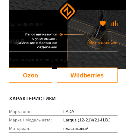
Арт. 5739020400
600 ₽
Нет в наличии
Также покупайте нашу продукцию на маркет-плейсах
Ozon
Wildberries
ХАРАКТЕРИСТИКИ:
Марка авто:
LADA
Марка / Модель авто:
Largus (12-21)/(21-Н.В.)
Материал:
пластиковый