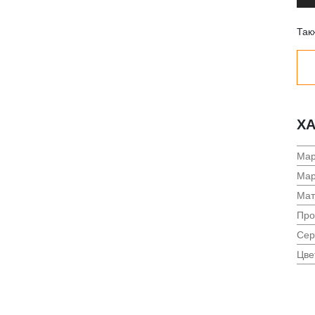
Так
ХА
Мар
Мар
Мат
Про
Сер
Цве