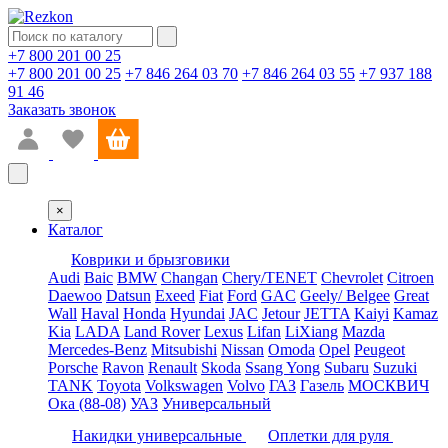
+7 800 201 00 25
+7 800 201 00 25
+7 846 264 03 70
+7 846 264 03 55
+7 937 188
91 46
Заказать звонок
×
Каталог
Коврики и брызговики
Audi
Baic
BMW
Changan
Chery/TENET
Chevrolet
Citroen
Daewoo
Datsun
Exeed
Fiat
Ford
GAC
Geely/ Belgee
Great
Wall
Haval
Honda
Hyundai
JAC
Jetour
JETTA
Kaiyi
Kamaz
Kia
LADA
Land Rover
Lexus
Lifan
LiXiang
Mazda
Mercedes-Benz
Mitsubishi
Nissan
Omoda
Opel
Peugeot
Porsche
Ravon
Renault
Skoda
Ssang Yong
Subaru
Suzuki
TANK
Toyota
Volkswagen
Volvo
ГАЗ
Газель
МОСКВИЧ
Ока (88-08)
УАЗ
Универсальный
Накидки универсальные
Оплетки для руля