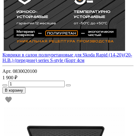
Коврики в салон полиуретановые для Skoda Rapid (14-20)/(20-
Н.В.) (передние) series S-style (Борт 4см
Арт. 0830020100
1 900 ₽
В корзину