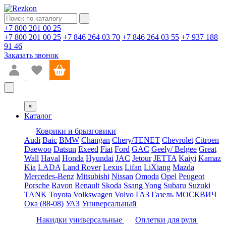
+7 800 201 00 25
+7 800 201 00 25
+7 846 264 03 70
+7 846 264 03 55
+7 937 188
91 46
Заказать звонок
×
Каталог
Коврики и брызговики
Audi
Baic
BMW
Changan
Chery/TENET
Chevrolet
Citroen
Daewoo
Datsun
Exeed
Fiat
Ford
GAC
Geely/ Belgee
Great
Wall
Haval
Honda
Hyundai
JAC
Jetour
JETTA
Kaiyi
Kamaz
Kia
LADA
Land Rover
Lexus
Lifan
LiXiang
Mazda
Mercedes-Benz
Mitsubishi
Nissan
Omoda
Opel
Peugeot
Porsche
Ravon
Renault
Skoda
Ssang Yong
Subaru
Suzuki
TANK
Toyota
Volkswagen
Volvo
ГАЗ
Газель
МОСКВИЧ
Ока (88-08)
УАЗ
Универсальный
Накидки универсальные
Оплетки для руля