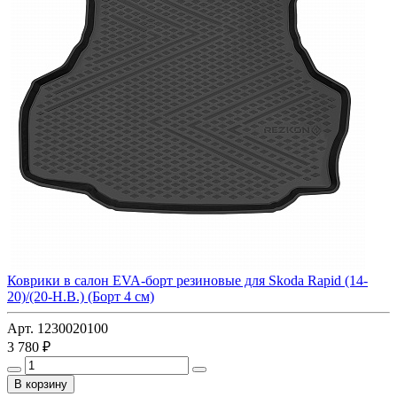
Коврики в салон EVA-борт резиновые для Skoda Rapid (14-
20)/(20-Н.В.) (Борт 4 см)
Арт. 1230020100
3 780 ₽
В корзину