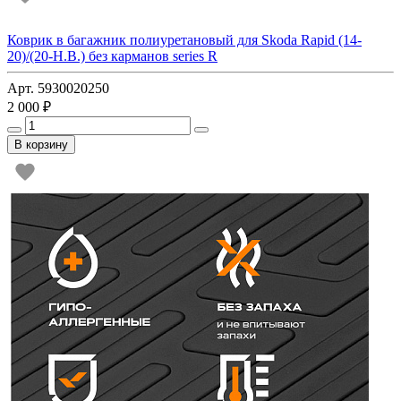
Коврик в багажник полиуретановый для Skoda Rapid (14-
20)/(20-Н.В.) без карманов series R
Арт. 5930020250
2 000 ₽
В корзину