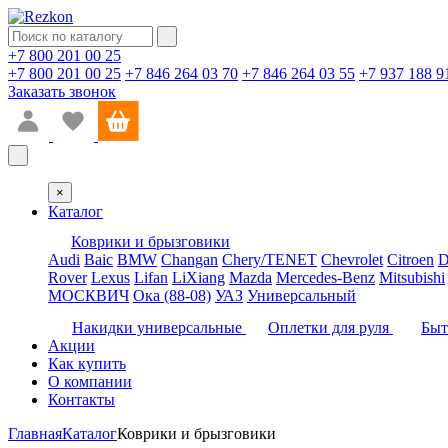
+7 800 201 00 25
+7 800 201 00 25
+7 846 264 03 70
+7 846 264 03 55
+7 937 188 9
Заказать звонок
×
Каталог
Коврики и брызговики
Audi
Baic
BMW
Changan
Chery/TENET
Chevrolet
Citroen
D
Rover
Lexus
Lifan
LiXiang
Mazda
Mercedes-Benz
Mitsubishi
МОСКВИЧ
Ока (88-08)
УАЗ
Универсальный
Накидки универсальные
Оплетки для руля
Быт
Акции
Как купить
О компании
Контакты
Главная
Каталог
Коврики и брызговики