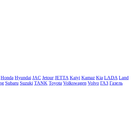
Honda
Hyundai
JAC
Jetour
JETTA
Kaiyi
Kamaz
Kia
LADA
Land
ng
Subaru
Suzuki
TANK
Toyota
Volkswagen
Volvo
ГАЗ
Газель