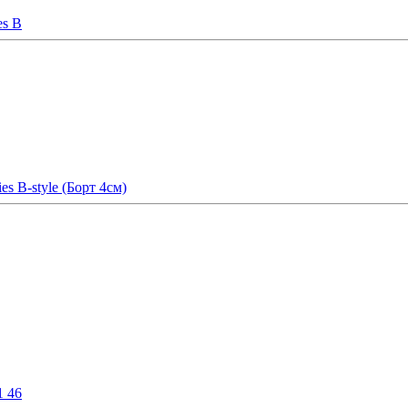
es B
s B-style (Борт 4см)
1 46