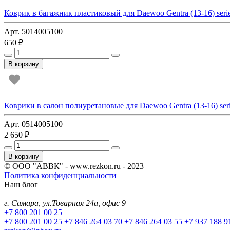
Коврик в багажник пластиковый для Daewoo Gentra (13-16) seri
Арт. 5014005100
650 ₽
В корзину
Коврики в салон полиуретановые для Daewoo Gentra (13-16) serie
Арт. 0514005100
2 650 ₽
В корзину
© ООО "АВВК" - www.rezkon.ru - 2023
Политика конфиденциальности
Наш блог
г. Самара, ул.Товарная 24а, офис 9
+7 800 201 00 25
+7 800 201 00 25
+7 846 264 03 70
+7 846 264 03 55
+7 937 188 9