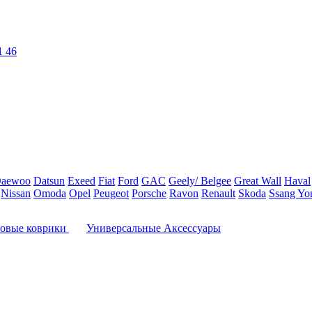
1 46
aewoo
Datsun
Exeed
Fiat
Ford
GAC
Geely/ Belgee
Great Wall
Haval
Nissan
Omoda
Opel
Peugeot
Porsche
Ravon
Renault
Skoda
Ssang Yo
овые коврики
Универсальные Аксессуары