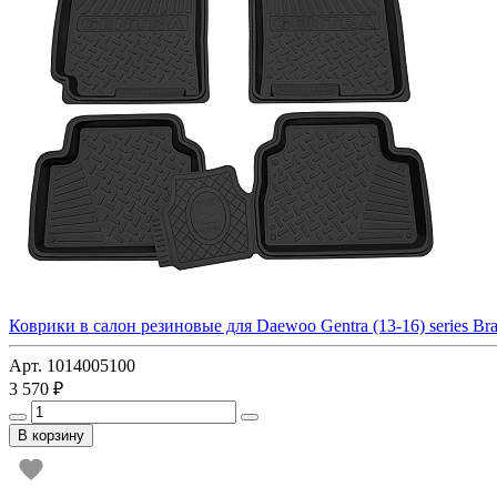
Коврики в салон резиновые для Daewoo Gentra (13-16) series Bra
Арт. 1014005100
3 570 ₽
В корзину