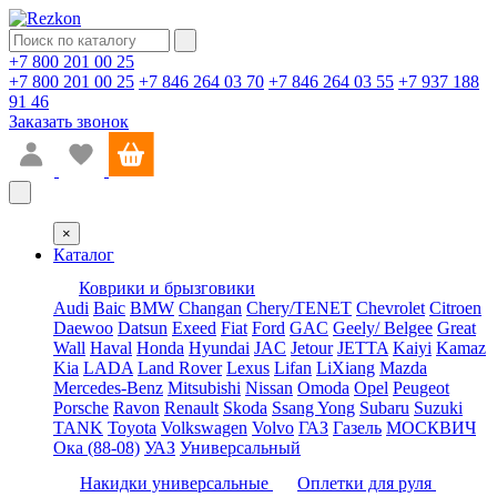
+7 800 201 00 25
+7 800 201 00 25
+7 846 264 03 70
+7 846 264 03 55
+7 937 188
91 46
Заказать звонок
×
Каталог
Коврики и брызговики
Audi
Baic
BMW
Changan
Chery/TENET
Chevrolet
Citroen
Daewoo
Datsun
Exeed
Fiat
Ford
GAC
Geely/ Belgee
Great
Wall
Haval
Honda
Hyundai
JAC
Jetour
JETTA
Kaiyi
Kamaz
Kia
LADA
Land Rover
Lexus
Lifan
LiXiang
Mazda
Mercedes-Benz
Mitsubishi
Nissan
Omoda
Opel
Peugeot
Porsche
Ravon
Renault
Skoda
Ssang Yong
Subaru
Suzuki
TANK
Toyota
Volkswagen
Volvo
ГАЗ
Газель
МОСКВИЧ
Ока (88-08)
УАЗ
Универсальный
Накидки универсальные
Оплетки для руля