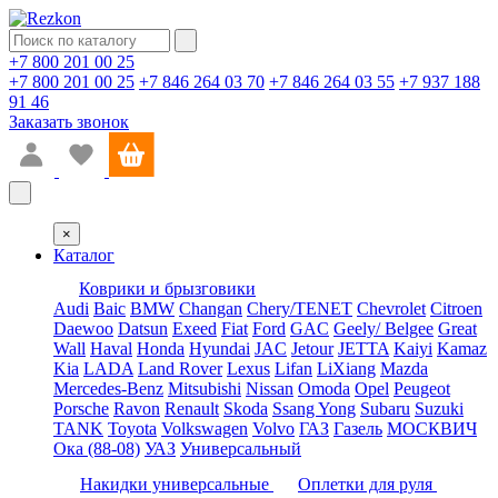
+7 800 201 00 25
+7 800 201 00 25
+7 846 264 03 70
+7 846 264 03 55
+7 937 188
91 46
Заказать звонок
×
Каталог
Коврики и брызговики
Audi
Baic
BMW
Changan
Chery/TENET
Chevrolet
Citroen
Daewoo
Datsun
Exeed
Fiat
Ford
GAC
Geely/ Belgee
Great
Wall
Haval
Honda
Hyundai
JAC
Jetour
JETTA
Kaiyi
Kamaz
Kia
LADA
Land Rover
Lexus
Lifan
LiXiang
Mazda
Mercedes-Benz
Mitsubishi
Nissan
Omoda
Opel
Peugeot
Porsche
Ravon
Renault
Skoda
Ssang Yong
Subaru
Suzuki
TANK
Toyota
Volkswagen
Volvo
ГАЗ
Газель
МОСКВИЧ
Ока (88-08)
УАЗ
Универсальный
Накидки универсальные
Оплетки для руля