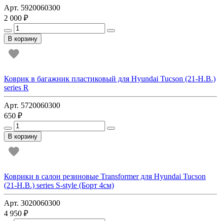
Арт. 5920060300
2 000 ₽
В корзину
Коврик в багажник пластиковый для Hyundai Tucson (21-Н.В.)
series R
Арт. 5720060300
650 ₽
В корзину
Коврики в салон резиновые Transformer для Hyundai Tucson
(21-Н.В.) series S-style (Борт 4см)
Арт. 3020060300
4 950 ₽