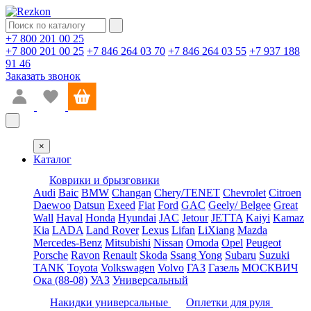
+7 800 201 00 25
+7 800 201 00 25
+7 846 264 03 70
+7 846 264 03 55
+7 937 188
91 46
Заказать звонок
×
Каталог
Коврики и брызговики
Audi
Baic
BMW
Changan
Chery/TENET
Chevrolet
Citroen
Daewoo
Datsun
Exeed
Fiat
Ford
GAC
Geely/ Belgee
Great
Wall
Haval
Honda
Hyundai
JAC
Jetour
JETTA
Kaiyi
Kamaz
Kia
LADA
Land Rover
Lexus
Lifan
LiXiang
Mazda
Mercedes-Benz
Mitsubishi
Nissan
Omoda
Opel
Peugeot
Porsche
Ravon
Renault
Skoda
Ssang Yong
Subaru
Suzuki
TANK
Toyota
Volkswagen
Volvo
ГАЗ
Газель
МОСКВИЧ
Ока (88-08)
УАЗ
Универсальный
Накидки универсальные
Оплетки для руля