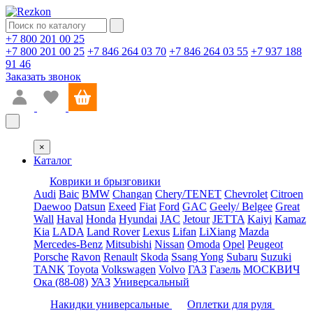
+7 800 201 00 25
+7 800 201 00 25
+7 846 264 03 70
+7 846 264 03 55
+7 937 188
91 46
Заказать звонок
×
Каталог
Коврики и брызговики
Audi
Baic
BMW
Changan
Chery/TENET
Chevrolet
Citroen
Daewoo
Datsun
Exeed
Fiat
Ford
GAC
Geely/ Belgee
Great
Wall
Haval
Honda
Hyundai
JAC
Jetour
JETTA
Kaiyi
Kamaz
Kia
LADA
Land Rover
Lexus
Lifan
LiXiang
Mazda
Mercedes-Benz
Mitsubishi
Nissan
Omoda
Opel
Peugeot
Porsche
Ravon
Renault
Skoda
Ssang Yong
Subaru
Suzuki
TANK
Toyota
Volkswagen
Volvo
ГАЗ
Газель
МОСКВИЧ
Ока (88-08)
УАЗ
Универсальный
Накидки универсальные
Оплетки для руля