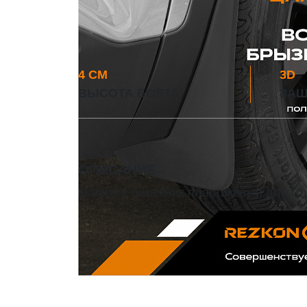
4 СМ
3D
ВЫСОТА БОРТА
ЗАЩ
ОПИСАНИЕ
Коврик в багажник пластиковый для Chev