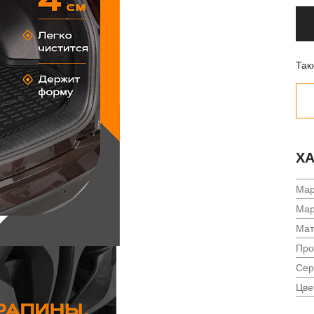
Так
ХА
Мар
Мар
Мат
Про
Сер
Цве