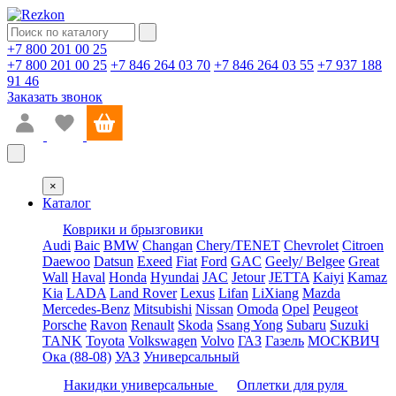
+7 800 201 00 25
+7 800 201 00 25
+7 846 264 03 70
+7 846 264 03 55
+7 937 188
91 46
Заказать звонок
×
Каталог
Коврики и брызговики
Audi
Baic
BMW
Changan
Chery/TENET
Chevrolet
Citroen
Daewoo
Datsun
Exeed
Fiat
Ford
GAC
Geely/ Belgee
Great
Wall
Haval
Honda
Hyundai
JAC
Jetour
JETTA
Kaiyi
Kamaz
Kia
LADA
Land Rover
Lexus
Lifan
LiXiang
Mazda
Mercedes-Benz
Mitsubishi
Nissan
Omoda
Opel
Peugeot
Porsche
Ravon
Renault
Skoda
Ssang Yong
Subaru
Suzuki
TANK
Toyota
Volkswagen
Volvo
ГАЗ
Газель
МОСКВИЧ
Ока (88-08)
УАЗ
Универсальный
Накидки универсальные
Оплетки для руля