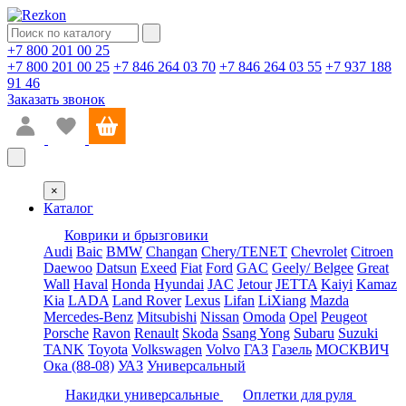
+7 800 201 00 25
+7 800 201 00 25
+7 846 264 03 70
+7 846 264 03 55
+7 937 188
91 46
Заказать звонок
×
Каталог
Коврики и брызговики
Audi
Baic
BMW
Changan
Chery/TENET
Chevrolet
Citroen
Daewoo
Datsun
Exeed
Fiat
Ford
GAC
Geely/ Belgee
Great
Wall
Haval
Honda
Hyundai
JAC
Jetour
JETTA
Kaiyi
Kamaz
Kia
LADA
Land Rover
Lexus
Lifan
LiXiang
Mazda
Mercedes-Benz
Mitsubishi
Nissan
Omoda
Opel
Peugeot
Porsche
Ravon
Renault
Skoda
Ssang Yong
Subaru
Suzuki
TANK
Toyota
Volkswagen
Volvo
ГАЗ
Газель
МОСКВИЧ
Ока (88-08)
УАЗ
Универсальный
Накидки универсальные
Оплетки для руля