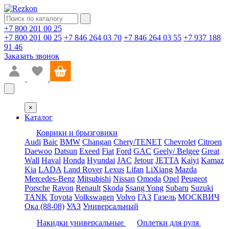
+7 800 201 00 25
+7 800 201 00 25
+7 846 264 03 70
+7 846 264 03 55
+7 937 188
91 46
Заказать звонок
×
Каталог
Коврики и брызговики
Audi
Baic
BMW
Changan
Chery/TENET
Chevrolet
Citroen
Daewoo
Datsun
Exeed
Fiat
Ford
GAC
Geely/ Belgee
Great
Wall
Haval
Honda
Hyundai
JAC
Jetour
JETTA
Kaiyi
Kamaz
Kia
LADA
Land Rover
Lexus
Lifan
LiXiang
Mazda
Mercedes-Benz
Mitsubishi
Nissan
Omoda
Opel
Peugeot
Porsche
Ravon
Renault
Skoda
Ssang Yong
Subaru
Suzuki
TANK
Toyota
Volkswagen
Volvo
ГАЗ
Газель
МОСКВИЧ
Ока (88-08)
УАЗ
Универсальный
Накидки универсальные
Оплетки для руля