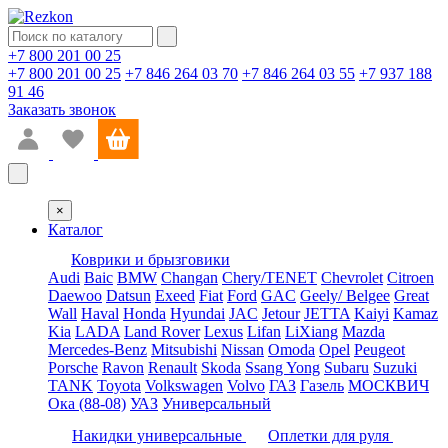
+7 800 201 00 25
+7 800 201 00 25
+7 846 264 03 70
+7 846 264 03 55
+7 937 188
91 46
Заказать звонок
×
Каталог
Коврики и брызговики
Audi
Baic
BMW
Changan
Chery/TENET
Chevrolet
Citroen
Daewoo
Datsun
Exeed
Fiat
Ford
GAC
Geely/ Belgee
Great
Wall
Haval
Honda
Hyundai
JAC
Jetour
JETTA
Kaiyi
Kamaz
Kia
LADA
Land Rover
Lexus
Lifan
LiXiang
Mazda
Mercedes-Benz
Mitsubishi
Nissan
Omoda
Opel
Peugeot
Porsche
Ravon
Renault
Skoda
Ssang Yong
Subaru
Suzuki
TANK
Toyota
Volkswagen
Volvo
ГАЗ
Газель
МОСКВИЧ
Ока (88-08)
УАЗ
Универсальный
Накидки универсальные
Оплетки для руля