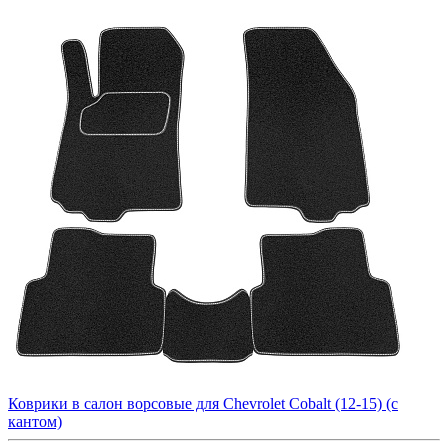
Коврики в салон ворсовые для Chevrolet Cobalt (12-15) (с
кантом)