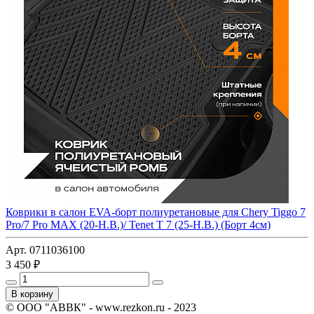
Коврики в салон EVA-борт полиуретановые для Chery Tiggo 7
Pro/7 Pro MAX (20-Н.В.)/ Tenet T 7 (25-Н.В.) (Борт 4см)
Арт. 0711036100
3 450 ₽
В корзину
© ООО "АВВК" - www.rezkon.ru - 2023