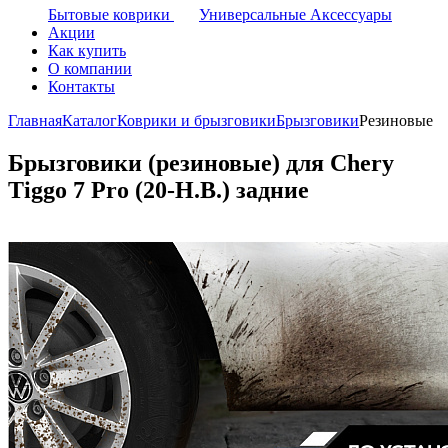
Бытовые коврики
Универсальные Аксессуары
Акции
Как купить
О компании
Контакты
Главная
Каталог
Коврики и брызговики
Брызговики
Резиновые
Брызговики (резиновые) для Chery
Tiggo 7 Pro (20-Н.В.) задние