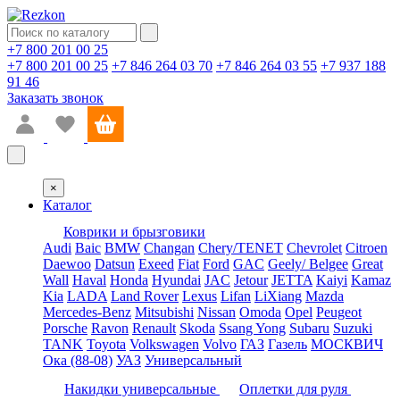
+7 800 201 00 25
+7 800 201 00 25
+7 846 264 03 70
+7 846 264 03 55
+7 937 188
91 46
Заказать звонок
×
Каталог
Коврики и брызговики
Audi
Baic
BMW
Changan
Chery/TENET
Chevrolet
Citroen
Daewoo
Datsun
Exeed
Fiat
Ford
GAC
Geely/ Belgee
Great
Wall
Haval
Honda
Hyundai
JAC
Jetour
JETTA
Kaiyi
Kamaz
Kia
LADA
Land Rover
Lexus
Lifan
LiXiang
Mazda
Mercedes-Benz
Mitsubishi
Nissan
Omoda
Opel
Peugeot
Porsche
Ravon
Renault
Skoda
Ssang Yong
Subaru
Suzuki
TANK
Toyota
Volkswagen
Volvo
ГАЗ
Газель
МОСКВИЧ
Ока (88-08)
УАЗ
Универсальный
Накидки универсальные
Оплетки для руля